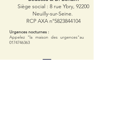
Siège social : 8 rue Ybry, 92200
Neuilly-sur-Seine.
RCP AXA n°
5823844104
​Urgences nocturnes :
Appelez "la maison des urgences"au
0174746363
Téléphone
01 46 24 08 34
Prendre rdv en ligne :
https://televet.co/veterinaire-pont-neuilly
E-mail
cvpn92@gmail.com