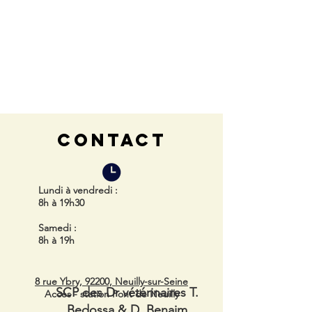
CONTACT
Lundi à vendredi
:
8h à 19h30
Samedi
:
8h à 19h
8 rue Ybry, 92200, Neuilly-sur-Seine
SCP des Dr vétérinaires T.
Accès - station Pont de Neuilly
Bedossa & D. Benaim