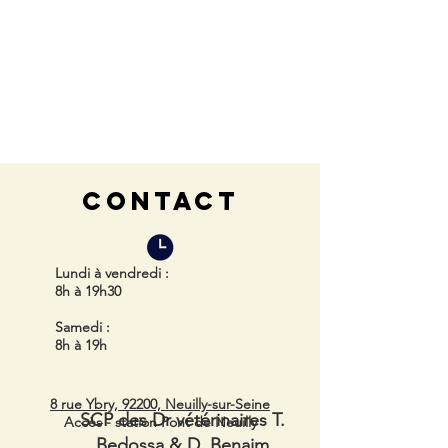
CONTACT
Lundi à vendredi
:
8h à 19h30
Samedi
:
8h à 19h
8 rue Ybry, 92200, Neuilly-sur-Seine
SCP des Dr vétérinaires T.
Accès - station Pont de Neuilly
Bedossa & D. Benaim