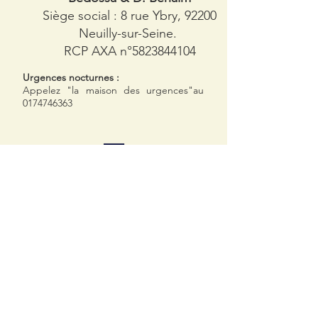
Siège social : 8 rue Ybry, 92200
Neuilly-sur-Seine.
RCP AXA n°
5823844104
​Urgences nocturnes :
Appelez "la maison des urgences"au
0174746363
Téléphone
01 46 24 08 34
Prendre rdv en ligne :
https://televet.co/veterinaire-pont-neuilly
E-mail
cvpn92@gmail.com