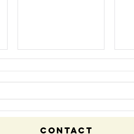
COVID chez le chien ?
Odin
diabé
CONTACT