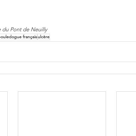
e du Pont de Neuilly
ouledogue français
ulcère