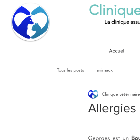
Clinique
La clinique assu
Accueil
Tous les posts
animaux
Clinique vétérinair
Allergies
Georges est un 
Bou