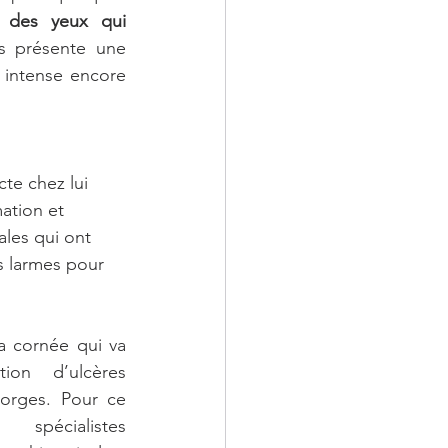
 des yeux qui 
s présente une 
intense encore 
cte chez lui 
ation et 
ales qui ont 
s larmes pour 
a cornée qui va 
tion d’ulcères 
comme dans le cas de Georges. Pour ce 
écialistes 