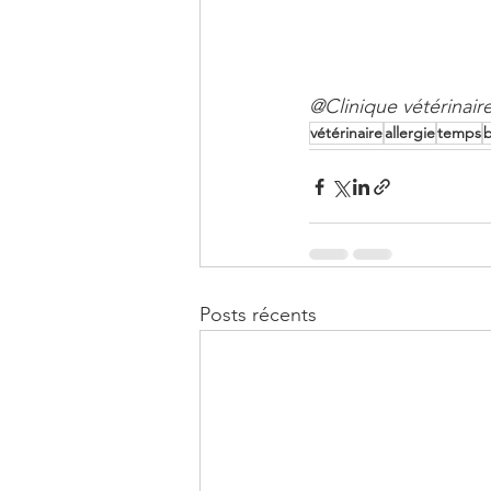
@Clinique vétérinair
vétérinaire
allergie
temps
b
Posts récents