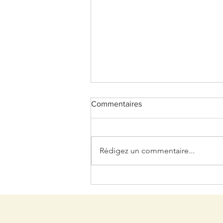
Commentaires
Rédigez un commentaire...
Help ! Mon vétérinaire a
prescrit des comprimés à mon
animal, comment faire ?