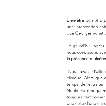
bien-être
 de notre p
une intervention chi
que Georges aurait 
 Aujourd’hui, après deux mois de traitement et un suivi très régulier de nos vétérinaires, 
nous constatons avec
la présence d'ulcère
 Nous avons d’ailleurs exactement le même exemple avec la petite Nubia, hospitalisée à la 
clinique. Alors que 
temps de le traiter
Nubia est pratiqueme
toujours temporiser 
que celle d’une chiru