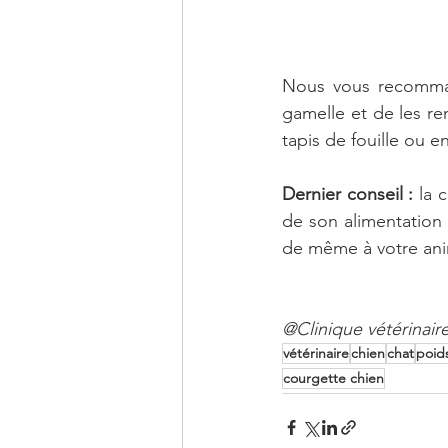
Nous vous recomman
gamelle et de les re
tapis de fouille ou e
Dernier conseil :
 la 
de son alimentation p
de même à votre anim
@Clinique vétérinair
vétérinaire
chien
chat
poid
courgette chien