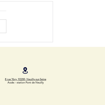
 4 ans, abandonné et
tique...
8 rue Ybry, 92200, Neuilly-sur-Seine
Accès - station Pont de Neuilly