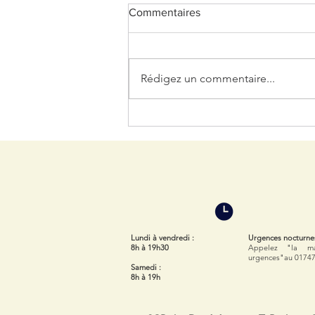
Commentaires
Rédigez un commentaire...
Help ! Mon vétérinaire a
prescrit des comprimés à mon
animal, comment faire ?
Lundi à vendredi
:
​Urgences nocturne
8h à 19h30
Appelez "la m
urgences"au 0174
Samedi
:
8h à 19h