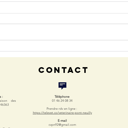
COVID chez le chien ?
Odin
diabé
CONTACT
s :
Téléphone
aison des
01 46 24 08 34
746363
Prendre rdv en ligne :
https://televet.co/veterinaire-pont-neuilly
E-mail
cvpn92@gmail.com