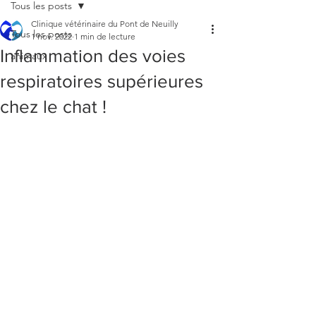
Tous les posts
Clinique vétérinaire du Pont de Neuilly
Tous les posts
1 nov. 2022
1 min de lecture
Inflammation des voies
animaux
respiratoires supérieures
chez le chat !