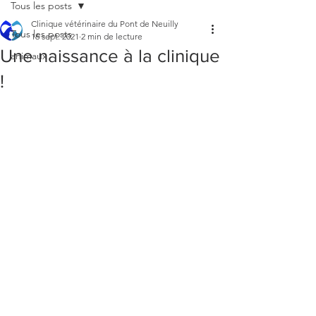
Tous les posts
Clinique vétérinaire du Pont de Neuilly
Tous les posts
16 sept. 2021
2 min de lecture
Une naissance à la clinique
animaux
!