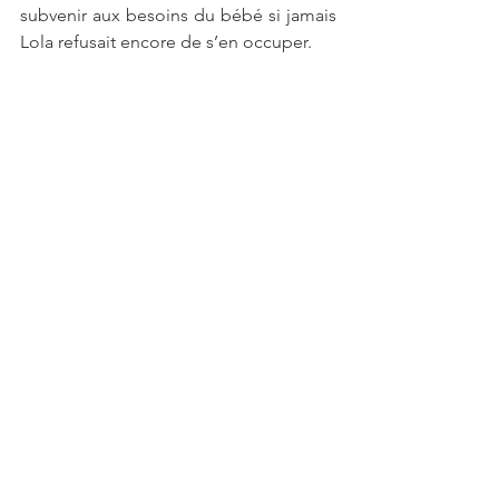
subvenir aux besoins du bébé si jamais 
Lola refusait encore de s’en occuper.
Belle vie petit ange !
@Clinique vétérinaire du Pont de 
Neuilly
vétérinaire
chiot
césarienne
mise bas
cavalier king charles
naissance
animaux